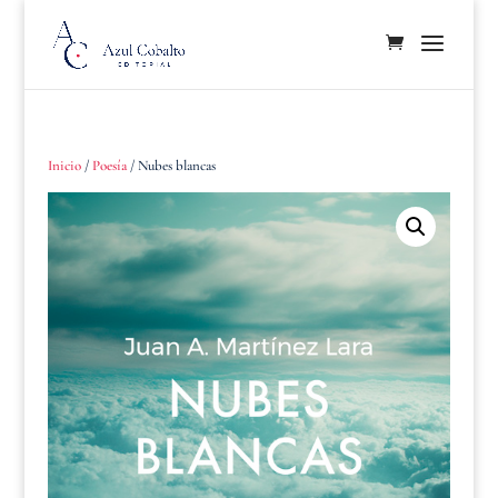
Inicio
/
Poesía
/ Nubes blancas