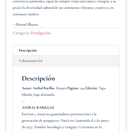
conciencia-autónoma, capaz de romper viejos atavismos e integrar a su
praxis la diversidad cultural de un continente vibrante, creativo y en
constante cambio.
—Manuel Illezcas
Categoría:
Divulgación
Descripción
Valoraciones (0)
Descripción
Autor: Anibal Barillas
: Ensayo
Páginas
: 144
Edición
: Tapa
blanda, bajo demanda.
—
ANIBAL BARILLAS
Escritor y ensayista guatemalteco perteneciente a la
generación de postguerra. Nació en Guatemala el 2 de junio
de 1977. Estudió Sociología y Lengua y Literatura en la