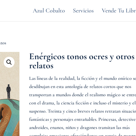
Azul Cobalto
Servicios
Vende Tu Lib
atos
Enérgicos tonos ocres y otros
relatos
Las líneas de la realidad, la ficción y el mundo onírico s
desdibujan en esta antología de relatos cortos que nos
transportan a mundos donde el realismo mágico se entr
con el drama, la ciencia ficción e incluso el misterio y el
suspenso. Treinta y cinco breves relatos retratan situaci
fantásticas y personajes entrañables. Princesas, detective
androides, enanos, niños y dragones transitan las más
complejas emociones ofreciéndonos un espejo de nuestr