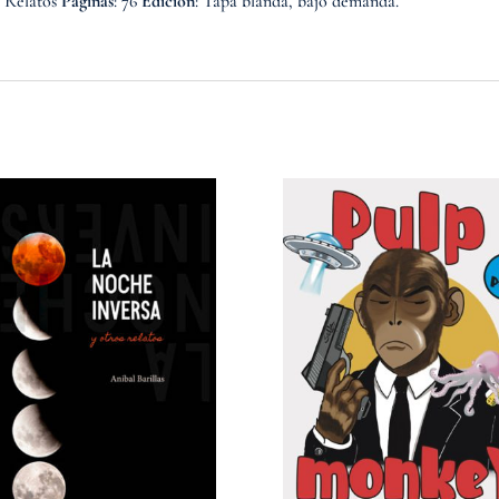
: Relatos
Páginas
: 76
Edición
: Tapa blanda, bajo demanda.