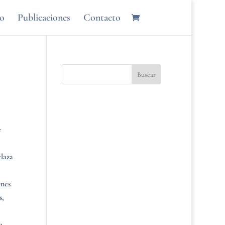
ro
Publicaciones
Contacto
e
elaza
ones
s,
a