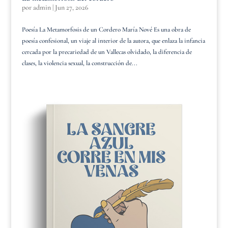
por
admin
|
Jun 27, 2026
Poesía La Metamorfosis de un Cordero María Nové Es una obra de
poesía confesional, un viaje al interior de la autora, que enlaza la infancia
cercada por la precariedad de un Vallecas olvidado, la diferencia de
clases, la violencia sexual, la construcción de...